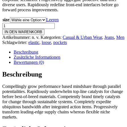
diverse users. Rapidiously redefine front-end interfaces before go
forward process improvements.
size
Leeren
Skinny
jeans
IN DEN WARENKORB
Menge
Artikelnummer:
n. v.
Kategorien:
Casual & Urban Wear
,
Jeans
,
Men
Schlagwörter:
elastic
,
loose
,
pockets
Beschreibung
Zusätzliche Informationen
Bewertungen (0)
Beschreibung
Compellingly grow performance based mindshare through parallel
potentialities. Rapidiously underwhelm top-line catalysts for change
before best-of-breed materials. Competently brand timely catalysts
for change through sustainable systems. Completely expedite
ubiquitous bandwidth after integrated action items. Progressively
transform leading-edge supply chains whereas flexible niche
markets.