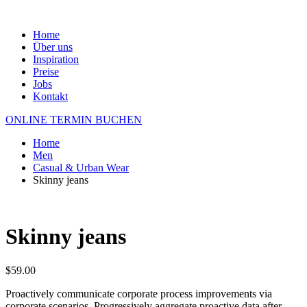
Home
Über uns
Inspiration
Preise
Jobs
Kontakt
ONLINE TERMIN BUCHEN
Home
Men
Casual & Urban Wear
Skinny jeans
Skinny jeans
$
59.00
Proactively communicate corporate process improvements via
corporate scenarios. Progressively aggregate proactive data after