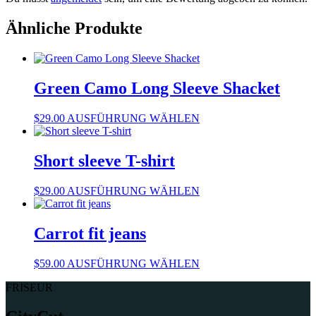
Ähnliche Produkte
Green Camo Long Sleeve Shacket
Dieses
$
29.00
AUSFÜHRUNG WÄHLEN
Produkt
weist
mehrere
Short sleeve T-shirt
Varianten
auf.
Dieses
$
29.00
AUSFÜHRUNG WÄHLEN
Die
Produkt
Optionen
weist
können
mehrere
Carrot fit jeans
auf
Varianten
der
auf.
Produktseite
Dieses
$
59.00
AUSFÜHRUNG WÄHLEN
Die
gewählt
Produkt
Optionen
werden
FRISEUR
weist
können
mehrere
auf
Varianten